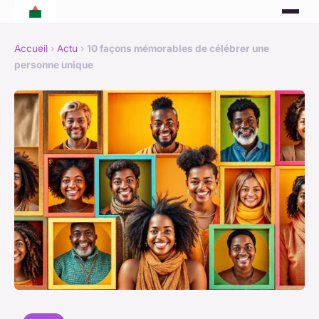
Accueil
›
Actu
›
10 façons mémorables de célébrer une
personne unique