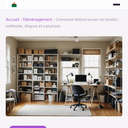
Accueil
›
Déménagement
›
Comment débarrasser un studio :
méthode, étapes et solutions