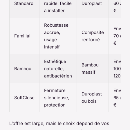
Standard
rapide, facile
Duroplast
60 à 70
à installer
€
Robustesse
Environ
accrue,
Composite
Familial
70 à 85
usage
renforcé
€
intensif
Esthétique
Environ
Bambou
Bambou
naturelle,
100 à
massif
antibactérien
120 €
Fermeture
Environ
Duroplast
SoftClose
silencieuse,
65 à 90
ou bois
protection
€
L’offre est large, mais le choix dépend de vos