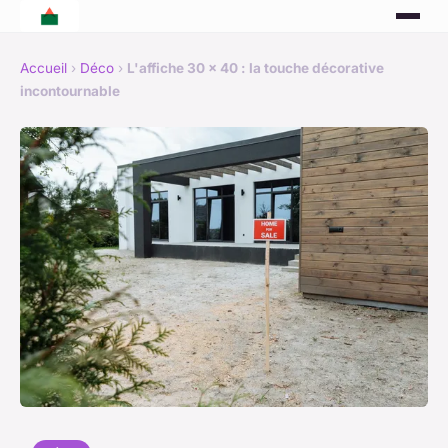
Accueil
›
Déco
›
L'affiche 30 x 40 : la touche décorative
incontournable