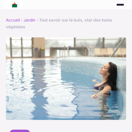
Accueil
›
Jardin
›
Tout savoir sur le buis, star des haies
végétales