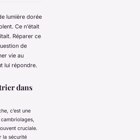
 de lumière dorée
lent. Ce n’était
itait. Réparer ce
question de
ner vie au
ut lui répondre.
trier dans
he, c’est une
x cambriolages,
souvent cruciale.
 la sécurité