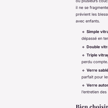
ou plusieurs couc
il ne se fragmente
prévient les bles
avec enfants.
🔹
Simple vitr
dépassé en ter
🔹
Double vit
🔹
Triple vitr
perdu compte
🔹
Verre sablé
parfait pour le
🔹
Verre auto
l’entretien des
Bien choisir