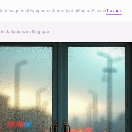
Déménagement
Équipement
Immo
Jardin
Maison
Piscine
Travaux
 installations en Belgique