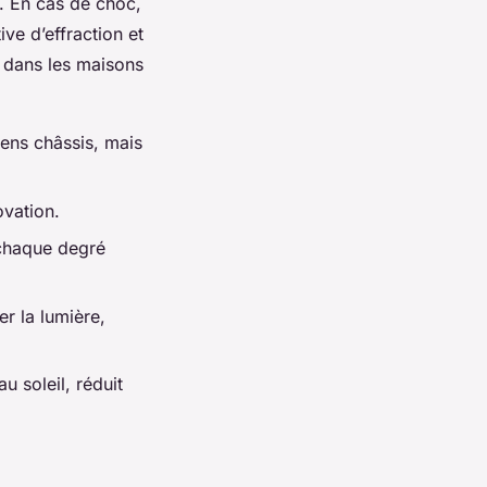
e. En cas de choc,
ive d’effraction et
t dans les maisons
iens châssis, mais
ovation.
 chaque degré
er la lumière,
u soleil, réduit