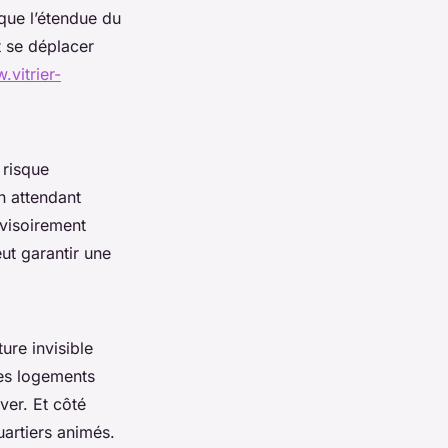
 que l’étendue du
t se déplacer
.vitrier-
 risque
n attendant
ovisoirement
eut garantir une
ure invisible
les logements
ver. Et côté
uartiers animés.