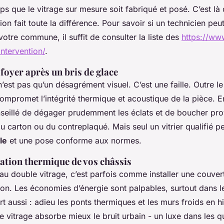
ps que le vitrage sur mesure soit fabriqué et posé. C’est là
ion fait toute la différence. Pour savoir si un technicien peu
otre commune, il suffit de consulter la liste des
https://www
ntervention/
.
 foyer après un bris de glace
’est pas qu’un désagrément visuel. C’est une faille. Outre le
 compromet l’intégrité thermique et acoustique de la pièce. E
 conseillé de dégager prudemment les éclats et de boucher pr
u carton ou du contreplaqué. Mais seul un vitrier qualifié p
le
et une pose conforme aux normes.
lation thermique de vos châssis
au double vitrage, c’est parfois comme installer une couvert
on. Les économies d’énergie sont palpables, surtout dans 
t aussi : adieu les ponts thermiques et les murs froids en hi
e vitrage absorbe mieux le bruit urbain - un luxe dans les q