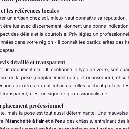
s et les références locales
rer un artisan chez soi, mieux vaut connaître sa réputation. 
t être lus avec discernement, donnent une bonne indication 
spect des délais et la courtoisie. Privilégiez un professionnel 
nnées dans votre région - il connaît les particularités des h
adaptés.
is détaillé et transparent
t un document clair. Il mentionne le type de verre, son épai
ture de la pose (remplacement complet ou insertion), et surt
ntion aux offres trop alléchantes : elles cachent parfois d
f transparent, c’est un signe de professionnalisme.
n placement professionnel
te, mais la pose est tout aussi déterminante. Une mauvais
e l’
étanchéité à l’air et à l’eau
des châssis, entraînant des in
trier expérimenté maîtrise les techniques de fixation, de ca