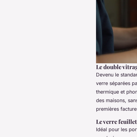
Le double vitra
Devenu le standar
verre séparées pa
thermique et phoni
des maisons, sans
premières facture
Le verre feuille
Idéal pour les por