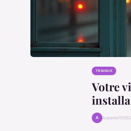
TRAVAUX
Votre v
install
A
Auberte
17/05/