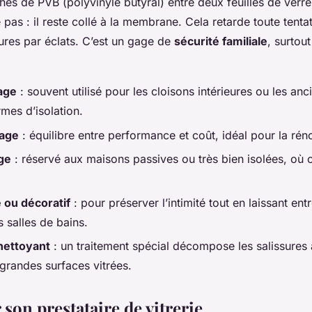
hes de PVB (polyvinyle butyral) entre deux feuilles de verr
 pas : il reste collé à la membrane. Cela retarde toute tentat
sures par éclats. C’est un gage de
sécurité familiale
, surtou
age
: souvent utilisé pour les cloisons intérieures ou les anc
mes d’isolation.
rage
: équilibre entre performance et coût, idéal pour la rén
age
: réservé aux maisons passives ou très bien isolées, où
.
 ou décoratif
: pour préserver l’intimité tout en laissant entr
s salles de bains.
nettoyant
: un traitement spécial décompose les salissures a
 grandes surfaces vitrées.
 son prestataire de vitrerie