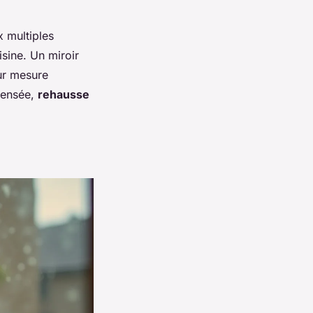
x multiples
sine. Un miroir
ur mesure
 pensée,
rehausse