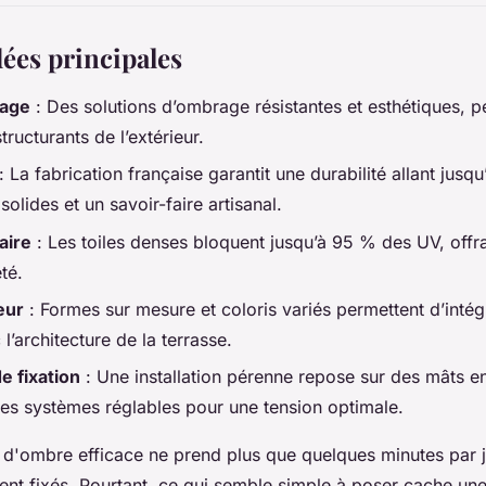
dées principales
rage
: Des solutions d’ombrage résistantes et esthétiques,
ructurants de l’extérieur.
: La fabrication française garantit une durabilité allant jusq
olides et un savoir-faire artisanal.
aire
: Les toiles denses bloquent jusqu’à 95 % des UV, offra
té.
eur
: Formes sur mesure et coloris variés permettent d’intégr
l’architecture de la terrasse.
e fixation
: Une installation pérenne repose sur des mâts e
es systèmes réglables pour une tension optimale.
e d'ombre efficace ne prend plus que quelques minutes par jo
nt fixés. Pourtant, ce qui semble simple à poser cache une 