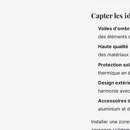
Capter les i
Voiles d'omb
des éléments st
Haute qualité
des matériaux s
Protection sol
thermique en é
Design extéri
harmonie avec 
Accessoires d
aluminium et d
Installer une zon
ancrages solideme