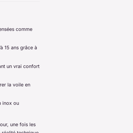
 pensées comme
u’à 15 ans grâce à
nt un vrai confort
er la voile en
n inox ou
ur, une fois les
réalité technique