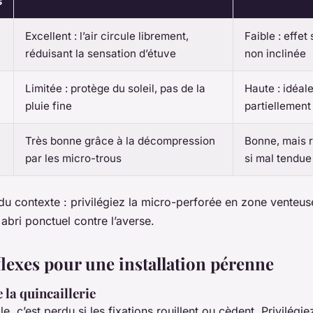
s
Excellent : l’air circule librement,
Faible : effet
réduisant la sensation d’étuve
non inclinée
Limitée : protège du soleil, pas de la
Haute : idéal
pluie fine
partiellement
Très bonne grâce à la décompression
Bonne, mais r
par les micro-trous
si mal tendue
u contexte : privilégiez la micro-perforée en zone venteus
abri ponctuel contre l’averse.
flexes pour une installation pérenne
 la quincaillerie
le, c’est perdu si les fixations rouillent ou cèdent. Privilégi