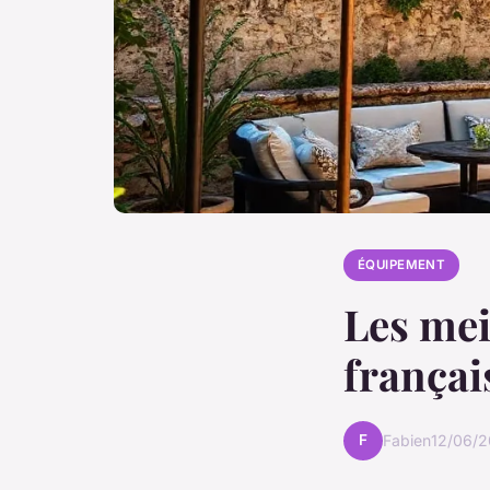
ÉQUIPEMENT
Les mei
françai
F
Fabien
12/06/2