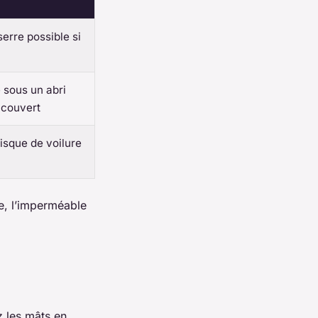
 serre possible si
e sous un abri
 couvert
isque de voilure
e, l’imperméable
ez les mâts en