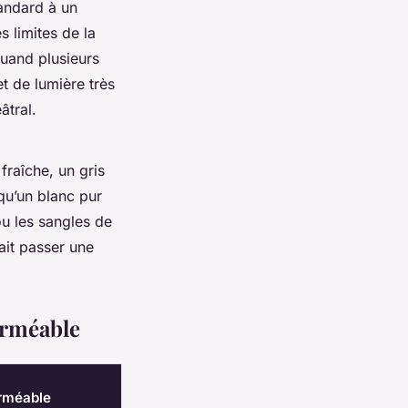
tandard à un
s limites de la
quand plusieurs
t de lumière très
âtral.
fraîche, un gris
qu’un blanc pur
ou les sangles de
fait passer une
erméable
erméable