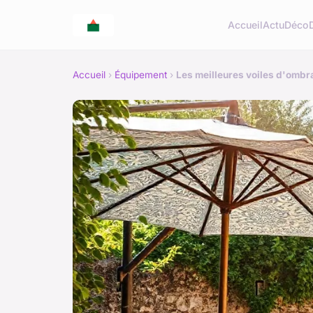
Accueil
Actu
Déco
Accueil
›
Équipement
›
Les meilleures voiles d'ombr