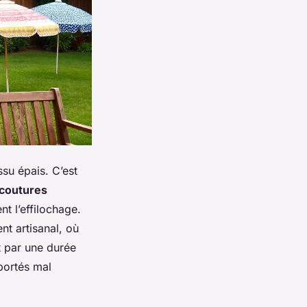
su épais. C’est
coutures
nt l’effilochage.
nt artisanal, où
t par une durée
portés mal