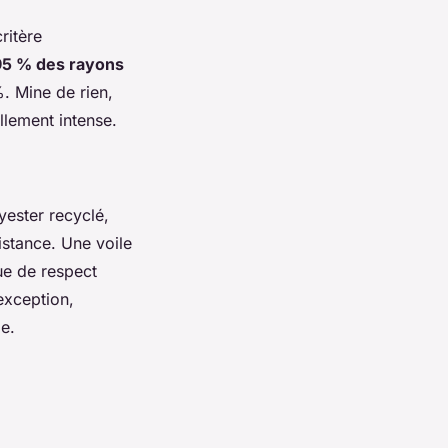
critère
95 % des rayons
. Mine de rien,
llement intense.
yester recyclé,
istance. Une voile
ue de respect
exception,
de.