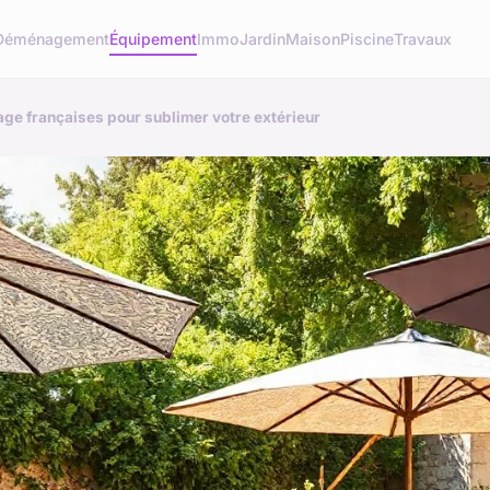
Déménagement
Équipement
Immo
Jardin
Maison
Piscine
Travaux
age françaises pour sublimer votre extérieur