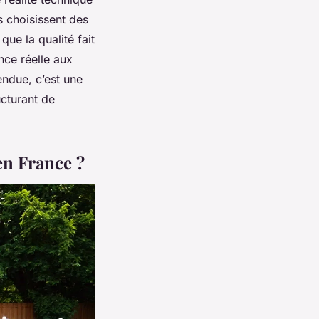
s choisissent des
ue la qualité fait
nce réelle aux
endue, c’est une
ucturant de
en France ?