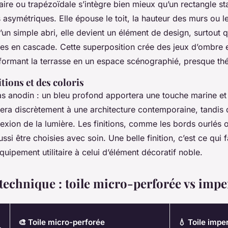
laire ou trapézoïdale s’intègre bien mieux qu’un rectangle s
asymétriques. Elle épouse le toit, la hauteur des murs ou le
’un simple abri, elle devient un élément de design, surtout 
llées en cascade. Cette superposition crée des jeux d’ombre e
formant la terrasse en un espace scénographié, presque thé
itions et des coloris
pas anodin : un bleu profond apportera une touche marine et 
grera discrètement à une architecture contemporaine, tandis 
lexion de la lumière. Les finitions, comme les bords ourlés 
ussi être choisies avec soin. Une belle finition, c’est ce qui 
équipement utilitaire à celui d’élément décoratif noble.
technique : toile micro-perforée vs imp
🎨 Toile micro-perforée
💧 Toile imp